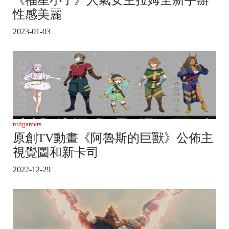
性感美麗
2023-01-03
ntdgamers
原創TV動畫《阿魯斯的巨獸》公佈主
視覺圖和新卡司
2022-12-29