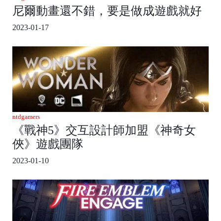
尼爾動畫還不錯，要是做成遊戲就好
2023-01-17
ntdgamers
《戰神5》交互設計師加盟《神奇女
俠》遊戲團隊
2023-01-10