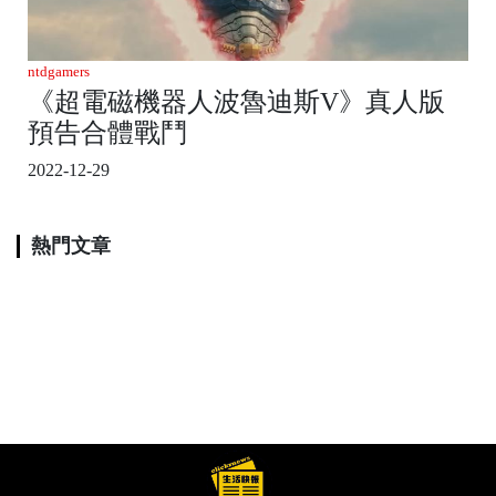
ntdgamers
《超電磁機器人波魯迪斯V》真人版
預告合體戰鬥
2022-12-29
熱門文章