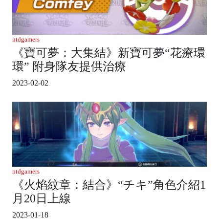
ntdgamers
《寶可夢：大集結》新寶可夢“花療環
環” 附身隊友提供治療
2023-02-02
ntdgamers
《火焰紋章：結合》“チキ”角色介紹1
月20日上線
2023-01-18