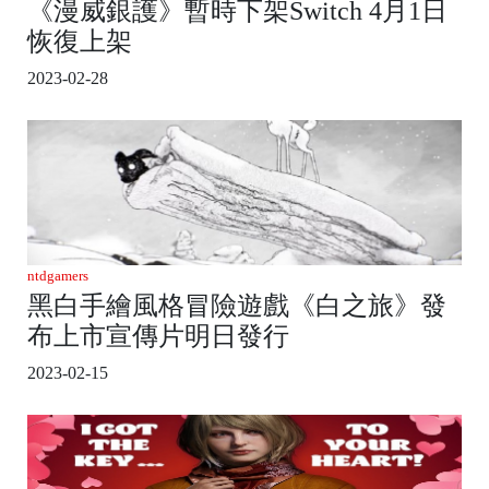
《漫威銀護》暫時下架Switch 4月1日
恢復上架
2023-02-28
ntdgamers
黑白手繪風格冒險遊戲《白之旅》發
布上市宣傳片明日發行
2023-02-15