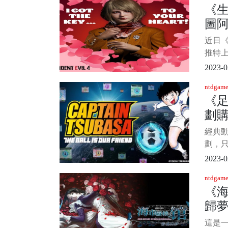
《生
旅》
圖
玩家
崽和
迷
近日
鹿必
推特
文：
2023-0
的禮物
ntdgame
阿什
《
說：“
劃購
說：“
球
經典
劃，只
作者
2023-0
足球
ntdgame
12個
《
示，會
歸
同角
際NG
劇
這是