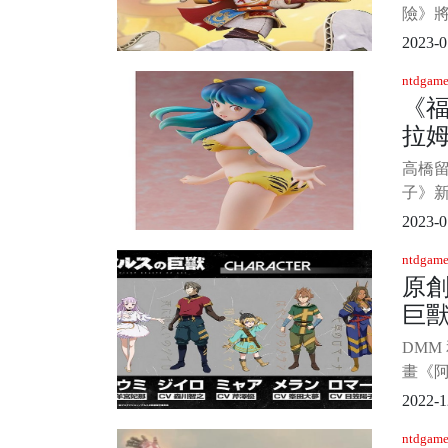
險》將
日上線
2023-0
Digi
ntdgame
在獲
《
星球
拉
隨麻
險，
高橋
子》新
主角
2023-0
方推
ntdgame
緻性感
原創
家高
巨
的角
身虎
新
DMM
有虎
畫《
公佈
2022-1
司。 
ntdgame
配音