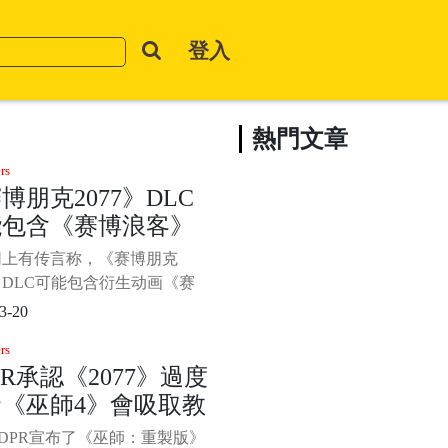
登入
熱門文章
rs
博朋克2077》DLC
能包含《赛博浪客》
色
网上有传言称，《赛博朋克
7》DLC可能包含衍生动画《赛
》角色。 近日国外Reddit论坛
3-20
obatic_Internal_2通过数据挖
rs
发现了一个未开发完成的任
PR承認《2077》過度
其中提到了广受好评的《赛博
《巫師4》會吸取教
的一些人名和组织。 最值得
是“%
DPR宣布了《巫師：重製版》