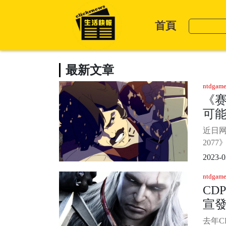
首頁
最新文章
ntdgame
《赛
可
角
近日
207
博浪客
2023-0
用户Acr
ntdgame
掘，
CD
务，
宣發
浪客》
注意的
訓
去年C