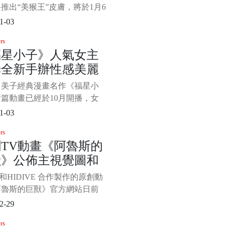
推出“美猴王”皮膚，將於1月6
。 《麻布仔大冒險》由Sumo
1-03
tal開發，自2020年發布以來一直
rs
得更新支持，該作是《小小大
福星小子》人氣女主
》系列的衍生作品，玩家將跟
姆全新手辦性感美麗
布仔進入另一個平台進行冒
支持本地和在線多人
留美子經典漫畫名作《福星小
篇動畫已經於10月開播，女
拉姆再次人氣都飆升，近日官
1-03
出全新拉姆高端手辦，做工精
rs
美麗加身。 ·拉姆是日本漫畫
TV動畫《阿魯斯的
橋留美子作品《福星小子》中
獸》公佈主視覺圖和
色，小鬼星球的公主，身著一
紋比基尼，頭上長了角，嘴裡
卡司
 和HIDIVE 合作製作的原創動
牙，拉姆擁有飛行、電擊
阿魯斯的巨獸》官方網站日前
了動畫的主視覺圖和其他卡
2-29
此前該動畫公佈了主要角色的
rs
演員，包括羊宮妃那、森川智