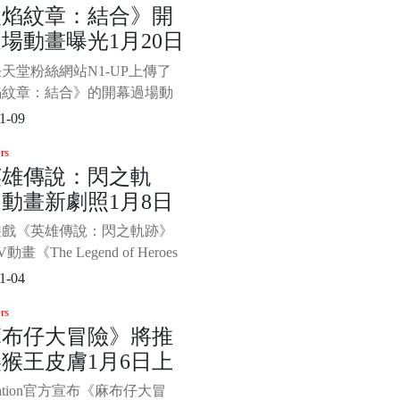
火焰紋章：結合》開
。 Mila Pavlin在《戰神5》
場動畫曝光1月20日
障礙功能上扮演者關鍵角色，
式上線
天堂粉絲網站N1-UP上傳了
焰紋章：結合》的開幕過場動
這段視頻是在任天堂的媒體預
1-09
上錄製的，不僅有開幕過場動
rs
最後還有一小段遊戲標題畫
英雄傳說：閃之軌
而右下角也顯示了遊戲版本號
動畫新劇照1月8日
0.0。 《火焰紋章：結合》將於1
日正式發售，登陸Switch，支持
播
遊戲《英雄傳說：閃之軌跡》
 視頻截圖：
畫《The Legend of Heroes
Northern War》將於1月8日
1-04
，日前官方公佈了最新第一話
rs
照和故事劇情，一起來先睹為
麻布仔大冒險》將推
The Legend of Heroes 閃之軌
猴王皮膚1月6日上
hern War
Station官方宣布《麻布仔大冒