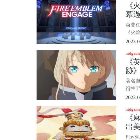
《
設計總監
幕過
的無
幫
正
荷蘭任
《火
畫，
2023-0
覽會
ntdgame
畫，
《
面，
跡》
為1.
月20
開
著名
中文。
衍生TV動
閃之軌跡
2023-0
開播
ntdgame
的劇
《
快。 •《
出美
跡Nort
線
Play