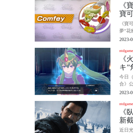
《
樣，
寶可
她不
血條
隊
《寶
下，
夢“花
月2日
2023-0
身在隊
ntdgame
妨礙
《火
式是“
キ”
結》
線
今日（
合》公
堇）
2023-0
真爛
ntdgame
章士”
《
化”等
新
天堂S
登
近日光