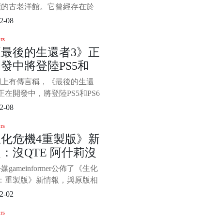
越南等12個國
蹟的古老洋館。它曾經存在於
歷史上的多個時期與地點，也
2-08
經歷易手。 傳說，有一名駭
rs
魔女居住在館中，對任何靠近
最後的生還者3》正
施下詛咒。也正是因為這樣，
發中將登陸PS5和
時代如何發生改變，住進洋館
人們才紛紛遭遇了可怕的不
網上有傳言稱，《最後的生還
但也有人說，洋館只是在傾聽
正在開發中，將登陸PS5和PS6
的心聲，並將其真正的
。換句話說，該作將是一款跨
2-08
遊戲，旨在利用下一代主機性
rs
傳言來自TheLeak.co網站，
化危機4重製版》新
網站透露了PS5 Slim發售窗
：沒QTE 阿什莉沒
知名爆料人Tom Henderson
。據消息源稱，索尼已將《最
條
gameinformer公佈了《生化
4：重製版》新情報，與原版相
製版有許多不同之處。 《生
2-02
機4：重製版》阿什莉會一直跟
rs
家，玩家再也不能像原版中那