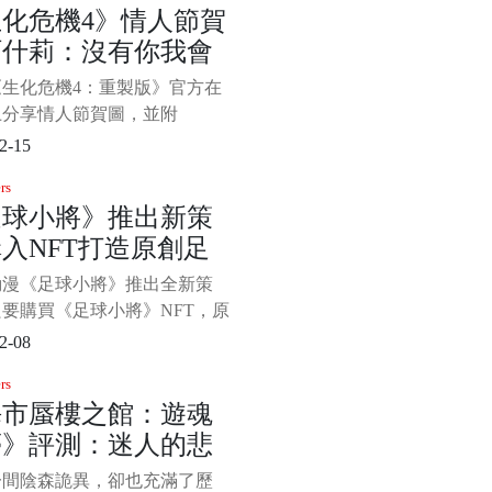
化危機4》情人節賀
是一款唯美的合作冒險遊戲，
阿什莉：沒有你我會
們將與迷失於皚皚白雪中的狼
幼鹿踏上一段冒險之旅。狼與
失
《生化危機4：重製版》官方在
須拋下成見共渡難關，才有機
上分享情人節賀圖，並附
“跳過鮮花，送給他們真正想要
2-15
”。 從賀圖中可以看到里昂、
rs
莉，電鋸哥等人。阿什莉
足球小將》推出新策
沒有你我會迷失”，熱情村民
入NFT打造原創足
你比其他人優秀”，
動漫《足球小將》推出全新策
要購買《足球小將》NFT，原
高橋陽一就會打造原創設計的
2-08
贈送給購入者以及全球各地的
rs
國家的孩子們。 ·高橋陽一表
海市蜃樓之館：遊魂
製作足球的18個面的各種不
夢》評測：迷人的悲
色圖案的特別版足球，通過國
O團體贈送給肯尼亞、埃塞俄
一間陰森詭異，卻也充滿了歷