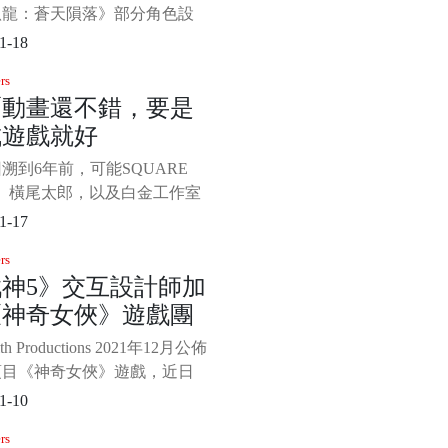
臥龍：蒼天隕落》部分角色設
和新截圖，劉備，曹操和孫堅
1-18
登場。本作將於3月3日發
rs
PC、PS4、PS5、XboxOne
爾動畫還不錯，要是
X/S平台，首發加入XGP，支持
成遊戲就好
文和中文配音。 角色設定
劉備，字玄德，涿郡涿縣出身
溯到6年前，可能SQUARE
將、政治家
X、橫尾太郎，以及白金工作室
會想到，《尼爾：機械紀元》
1-17
上會取得如此大的成功。 時
rs
日，《尼爾：機械紀元》的銷
神5》交互設計師加
突破了700萬份，這是足以羨
《神奇女俠》遊戲團
眾二三線遊戲，乃至一線大作
。 對比製作規模與銷量，這
ith Productions 2021年12月公佈
次奇蹟了 《尼
項目《神奇女俠》遊戲，近日
5》首席交互（UX）設計師
1-10
 Pavlin在領英上宣布她已加入了
rs
olith，擔任《神奇女俠》的交互