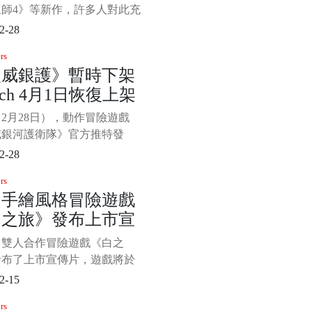
巫師4》等新作，許多人對此充
待。但因為此前《賽博朋克
2-28
7》的失利，導致部分玩家對
rs
R失去了信心。 有人發現，目前
漫威銀護》暫時下架
管、推特或其他媒體上沒有看
itch 4月1日恢復上架
PR《巫師4》或其他新作的任
宣傳，可能CDPR牢記《賽博
2月28日），動作冒險遊戲
077》的慘痛經歷，
威銀河護衛隊》官方推特發
布該遊戲將於2月28日上午11
2-28
分從任天堂eShop 下架。下架原
rs
單——4月1日起，《漫威銀
白手繪風格冒險遊戲
衛隊》雲遊戲版本將由發行商
白之旅》發布上市宣
s Interactive負責發布，為了完成
的發行商過渡，必須進行
片明日發行
，雙人合作冒險遊戲《白之
發布了上市宣傳片，遊戲將於
2月15日）正式登陸Steam和
2-15
平台，今日已登陸Nintendo
rs
tch，一起來看看吧。 《白之