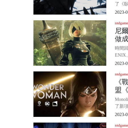
了《
定圖
2023-0
等人物
ntdgame
售，登陸
尼
和XS
做
簡體中
圖： 
時間回
之武
ENI
都不
2023-0
在商業
ntdgame
至今
《戰
量已經
盟
煞一
的成績
隊
Monol
算是一
了新
《戰神
2023-0
Mila
ntdgame
Mon