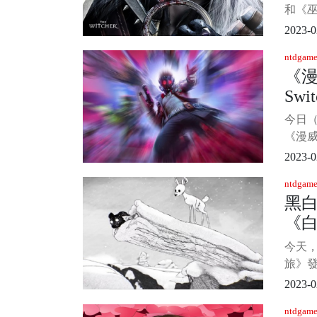
和《
滿期
2023-0
207
ntdgame
CDP
《
在油
Sw
到CD
何大型
今日（
朋克2
《漫
文，宣
2023-0
點59
ntdgame
因很簡
黑
河護
《
Eido
適當
傳
今天
旅》
明天（
2023-0
Epic
ntdgame
Swi