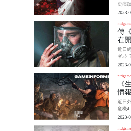
比亞、
史痕
人類
2023-0
曾多次
ntdgame
人的
傳《
的人
在開
無論
中的
PS6
近日
幸。
者3》
主人
平台
2023-0
世代
ntdgame
能。 該
《生
之前該
情報
口，並被
證實
血
近日外媒
後的
危機
比，重
2023-0
化危
ntdgame
隨玩