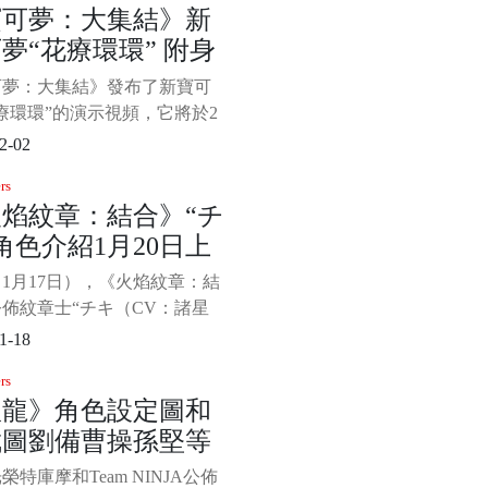
寶可夢：大集結》新
把她丟在一個安全角落並告訴
夢“花療環環” 附身
要移動。阿什莉不再有單獨的
，當她受到極大傷害時會倒
友提供治療
可夢：大集結》發布了新寶可
如果再受到攻擊的話就會死
療環環”的演示視頻，它將於2
正式上線。“花療環環”可以附
2-02
友身上，為隊友提供治療,並
rs
敵方的輔助型寶可夢，集結招
焰紋章：結合》“チ
治愈之禮” 《寶可夢：大集
角色介紹1月20日上
是由騰訊旗下天美工作室群開
1月17日），《火焰紋章：結
佈紋章士“チキ（CV：諸星
”，她是一位有著神龍族血統天
1-18
漫的少女，被通稱為“龍姬的紋
rs
，擁有強化夥伴、契約技能“龍
臥龍》角色設定圖和
能力，該作將於1月20日登陸任
截圖劉備曹操孫堅等
witch平台，支持中
場
榮特庫摩和Team NINJA公佈