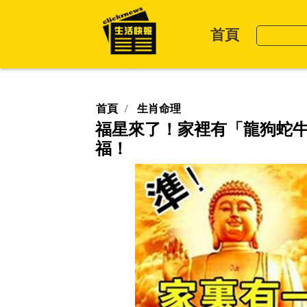
首頁
首頁
生肖命理
福星來了！家裡有「龍狗蛇
福！