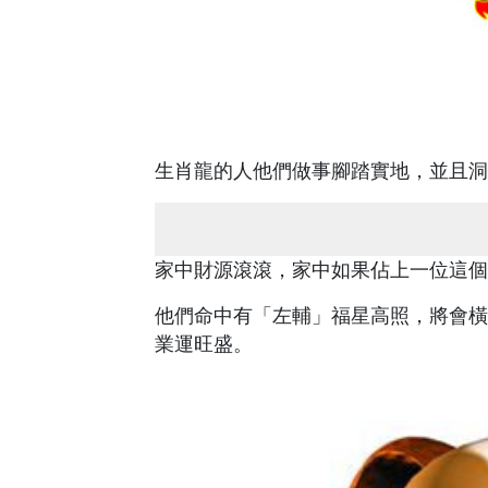
生肖龍的人他們做事腳踏實地，並且洞
家中財源滾滾，家中如果佔上一位這個
他們命中有「左輔」福星高照，將會橫
業運旺盛。