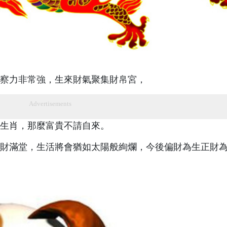
察力非常強，生來財氣聚集財帛宮，
Advertisements
生肖，那麼富貴不請自來。
財滿堂，生活將會猶如太陽般絢爛，今後偏財為生正財