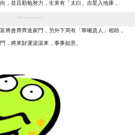
向，並且勤勉努力，生來有「太白」吉星入地庫，
Advertisements
富將會齊齊進家門，另外下周有「華曦貴人」相助，
門，將來財運滾滾來，事事如意。