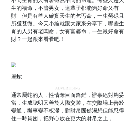
不同生肖的人有著截然不同的命運。有些人是天
生的福命，不管男女，這輩子都能夠好命又有
財。但是有些人確實天生的乞丐命，一生勞碌且
所獲甚微。今天小編就跟大家來分享下，哪些生
肖的人男有老闆命，女有富婆命，一生最好命有
財？一起跟來看看吧！
屬蛇
ADVERTISING
通常屬蛇的人，性情奪目而鋒鋩，辦事絕對夠妥
當，生成聰明又善於人際交遊，在交際場上善於
變通，辦事變不板滯，對財帛固然渴想但能忍得
住一時貧困，把野心放在更大的財帛之上，