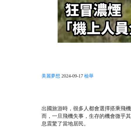
美麗夢想
2024-09-17
檢舉
出國旅游時，很多人都會選擇搭乘飛機
而，一旦飛機失事，生存的機會微乎其
息震驚了當地居民。