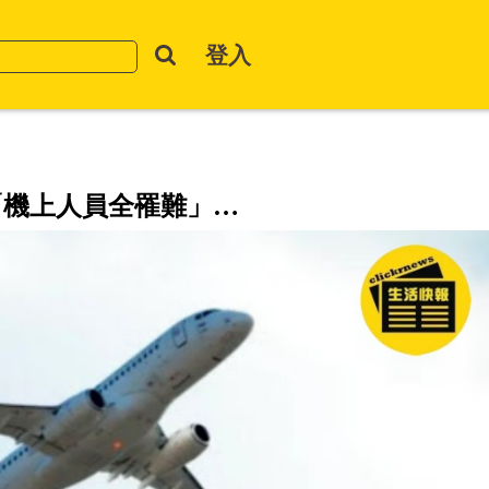
登入
「機上人員全罹難」…