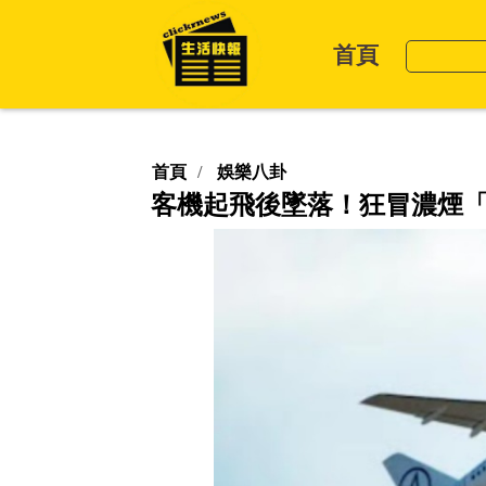
首頁
首頁
娛樂八卦
客機起飛後墜落！狂冒濃煙