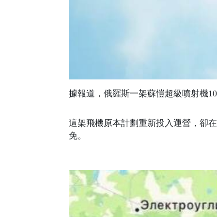
據報道，俄羅斯一架蘇愷超級噴射機100（Su
這架飛機原本計劃重新投入運營，卻在試
免。