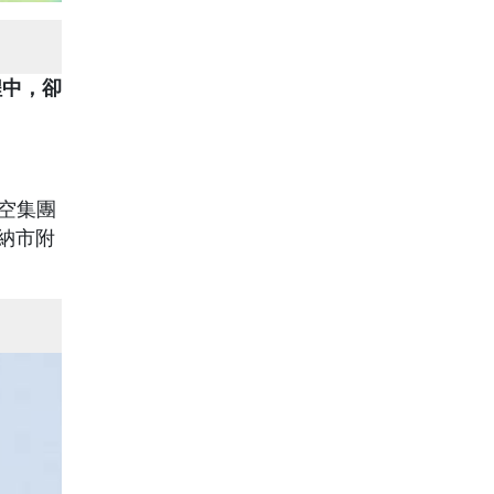
程中，卻
航空集團
羅納市附