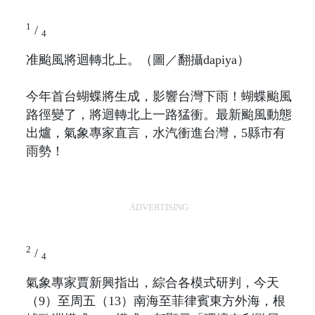
1
/
4
准颱風將迴轉北上。（圖／翻攝dapiya）
今年首台蝴蝶將生成，影響台灣下雨！蝴蝶颱風
路徑變了，將迴轉北上一路猛衝。最新颱風動態
出爐，氣象專家直言，水汽衝進台灣，5縣市有
雨勢！
ADVERTISING
2
/
4
氣象專家賈新興指出，綜合各模式研判，今天
（9）至周五（13）南海至菲律賓東方外海，根