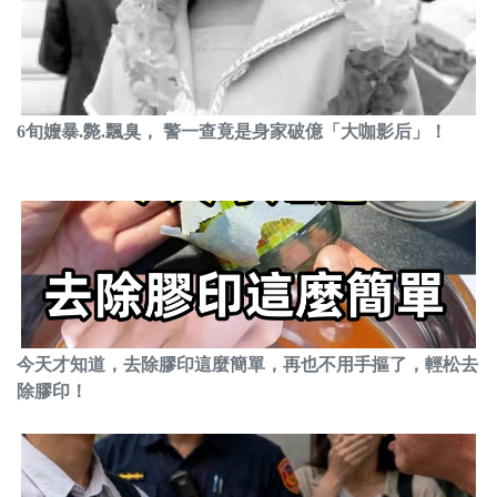
6旬嬤暴.斃.飄臭， 警一查竟是身家破億「大咖影后」！
今天才知道，去除膠印這麼簡單，再也不用手摳了，輕松去
除膠印！