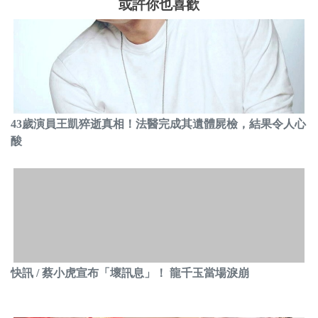
或許你也喜歡
43歲演員王凱猝逝真相！法醫完成其遺體屍檢，結果令人心
酸
快訊 / 蔡小虎宣布「壞訊息」！ 龍千玉當場淚崩