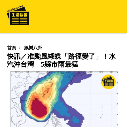
首頁
娛樂八卦
快訊／准颱風蝴蝶「路徑變了」！水
汽沖台灣 5縣市雨最猛