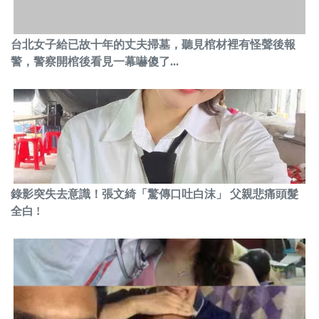
台北女子給已故十年的丈夫掃墓，聽見棺材裡有怪聲後報
警，警察開棺後看見一幕嚇傻了...
錄影突失去意識！張文綺「驚傳口吐白沫」 父親悲痛頭髮
全白 !