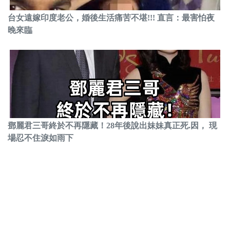
台女遠嫁印度老公，婚後生活痛苦不堪!!! 直言：最害怕夜
晚來臨
鄧麗君三哥終於不再隱藏！28年後說出妹妹真正死.因， 現
場忍不住淚如雨下