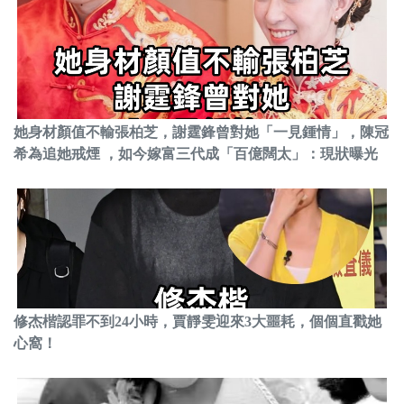
她身材顏值不輸張柏芝，謝霆鋒曾對她「一見鍾情」，陳冠
希為追她戒煙 ，如今嫁富三代成「百億闊太」：現狀曝光
修杰楷認罪不到24小時，賈靜雯迎來3大噩耗，個個直戳她
心窩！