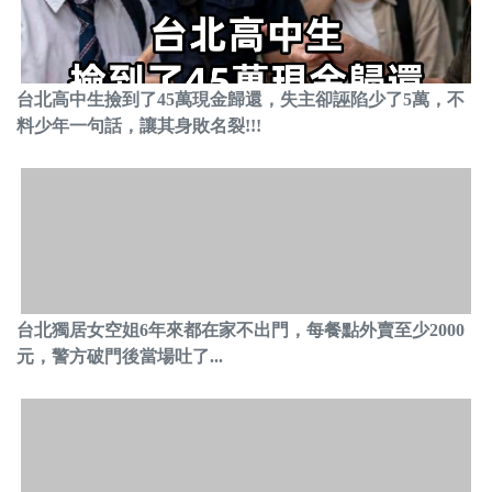
台北高中生撿到了45萬現金歸還，失主卻誣陷少了5萬，不
料少年一句話，讓其身敗名裂!!!
台北獨居女空姐6年來都在家不出門，每餐點外賣至少2000
元，警方破門後當場吐了...