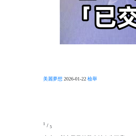
美麗夢想
2026-01-22
檢舉
1
/
5