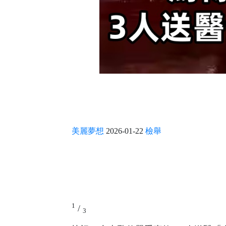
美麗夢想
2026-01-22
檢舉
1
/
3