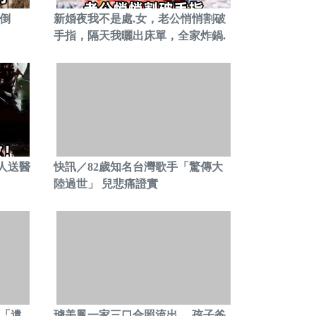
倒
新婚夜我不是處.女，老公悄悄割破
手指，隔天我曬出床單，全家炸鍋.
人送醫
快訊／82歲知名台灣歌手「驚傳大
陸過世」 兒悲痛證實
曝「遺
璩美鳳一家三口合照流出， 孩子爸