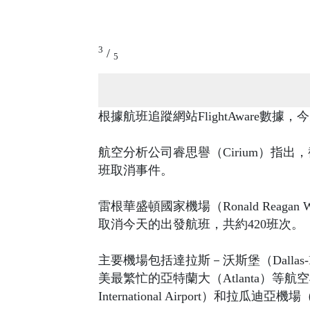
3
/
5
根據航班追蹤網站FlightAware數據
航空分析公司睿思譽（Cirium）指
班取消事件。
雷根華盛頓國家機場（Ronald Reagan W
取消今天的出發航班，共約420班次。
主要機場包括達拉斯－沃斯堡（Dallas-Fort
美最繁忙的亞特蘭大（Atlanta）等航空樞
International Airport）和拉瓜迪亞