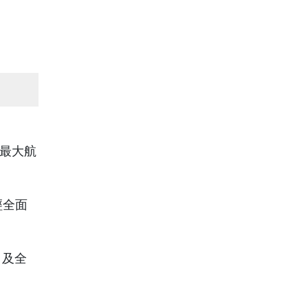
模最大航
已經全面
a）及全