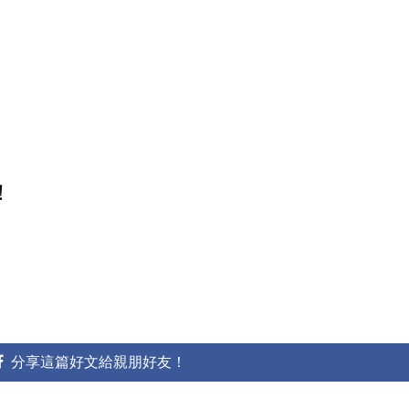
！
分享這篇好文給親朋好友！