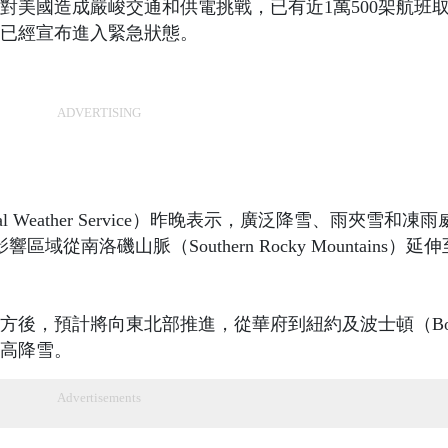
對美國造成嚴峻交通和供電挑戰，已有近1萬500架航班
區已經宣布進入緊急狀態。
ADVERTISING
 Weather Service）昨晚表示，廣泛降雪、雨夾雪和凍
域從南洛磯山脈（Southern Rocky Mountains）延
後，預計將向東北部推進，從華府到紐約及波士頓（Bos
）高降雪。
Advertisements