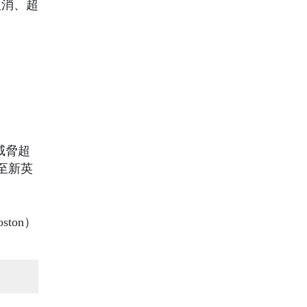
取消、超
雨威脅超
伸至新英
ton）