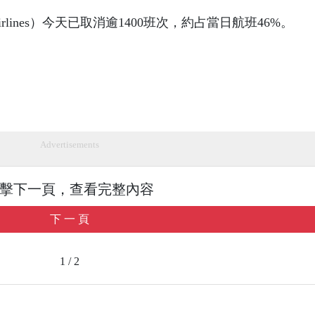
an Airlines）今天已取消逾1400班次，約占當日航班46%。
Advertisements
擊下一頁，查看完整內容
下 一 頁
1 / 2