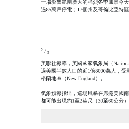
一場影響範圍廣大的強烈冬季風暴今天
過85萬戶停電；17個州及哥倫比亞特
2
/
5
美聯社報導，美國國家氣象局（National
過美國半數人口的近1億8000萬人，受影響區
格蘭地區（New England）。
氣象預報指出，這場風暴在席捲美國南方
都可能出現約1至2英尺（30至60公分