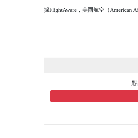
據FlightAware，美國航空（Americ
點