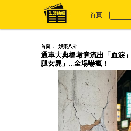
首頁
首頁
娛樂八卦
通車大典橋墩竟流出「血淚
腿女屍」...全場嚇瘋！