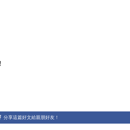
！
分享這篇好文給親朋好友！