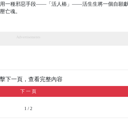
用一種邪惡手段——「活人樁」——活生生將一個自願
壓亡魂。
Advertisements
擊下一頁，查看完整內容
下 一 頁
1 / 2