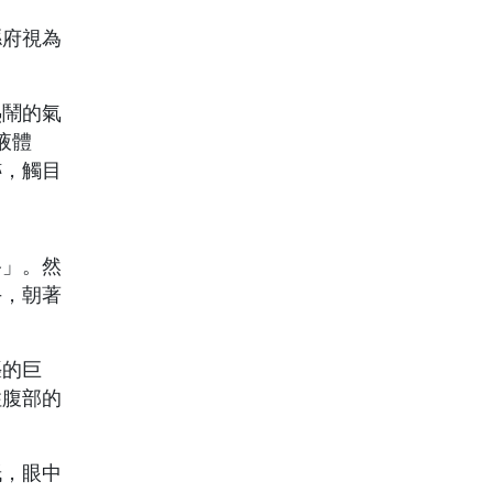
縣府視為
熱鬧的氣
液體
跡，觸目
路」。然
手，朝著
聾的巨
住腹部的
紙，眼中