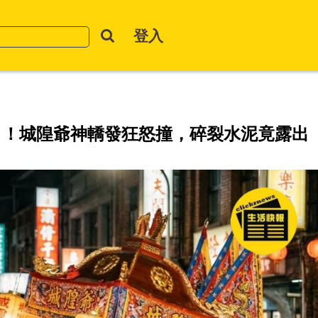
登入
」！城隍爺神轎發狂怒撞，碎裂水泥竟露出