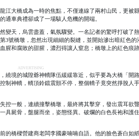
龍江大橋成為一時的焦點，不僅連線了兩村山民，更被
的通車典禮卻成了一場駭人危機的開端。
然變天，烏雲盡蓋，氣氛驟變。一名記者的驚呼打破了
第3號橋墩，忽然出現細細的裂縫，並開始滲出暗紅色的
血腥和腐敗的甜腥，濃烈得讓人窒息；橋墩上的紅色痕
ADVERTISING
，繞境的城隍爺神轎隊伍緩緩靠近，似乎要為大橋「開
控制神轎，轎頂鈴鐺震顫不停，整個轎子竟突然掙脫人
失控一般，連續撞擊橋墩，最終將其擊穿，發出震耳欲
一具屍骨，盤腿而坐，姿態怪異。破爛的白色長袍和護
前的橋樑營建商老闆李國豪喃喃自語。他的臉色蒼白如