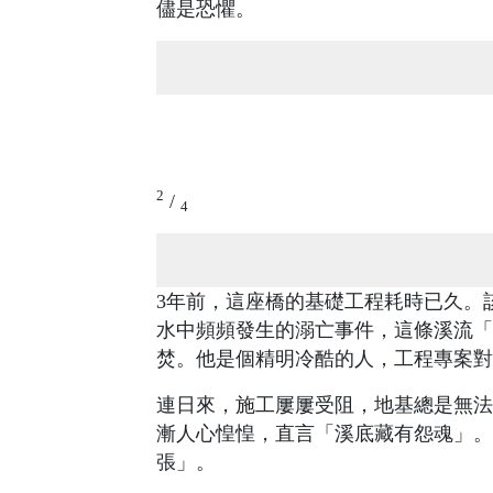
儘是恐懼。
2
/
4
3年前，這座橋的基礎工程耗時已久。
水中頻頻發生的溺亡事件，這條溪流「
焚。他是個精明冷酷的人，工程專案對
連日來，施工屢屢受阻，地基總是無法
漸人心惶惶，直言「溪底藏有怨魂」。
張」。