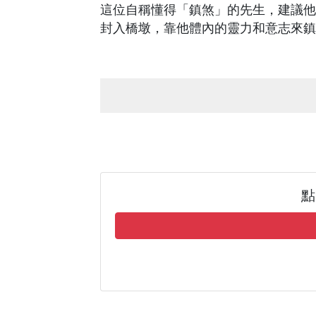
這位自稱懂得「鎮煞」的先生，建議他
封入橋墩，靠他體內的靈力和意志來鎮
點