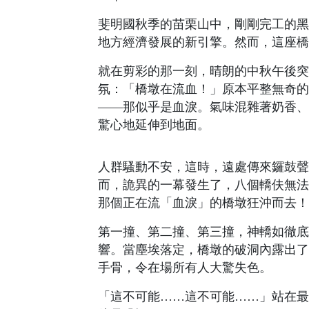
斐明國秋季的苗栗山中，剛剛完工的黑
地方經濟發展的新引擎。然而，這座橋
就在剪彩的那一刻，晴朗的中秋午後突
氛：「橋墩在流血！」原本平整無奇的
——那似乎是血淚。氣味混雜著奶香、
驚心地延伸到地面。
人群騷動不安，這時，遠處傳來鑼鼓聲
而，詭異的一幕發生了，八個轎伕無法
那個正在流「血淚」的橋墩狂沖而去！
第一撞、第二撞、第三撞，神轎如徹底
響。當塵埃落定，橋墩的破洞內露出了
手骨，令在場所有人大驚失色。
「這不可能……這不可能……」站在最