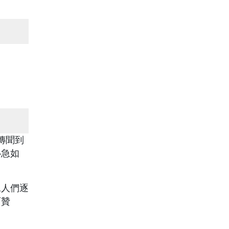
傳聞到
心急如
工人們逐
阿贊