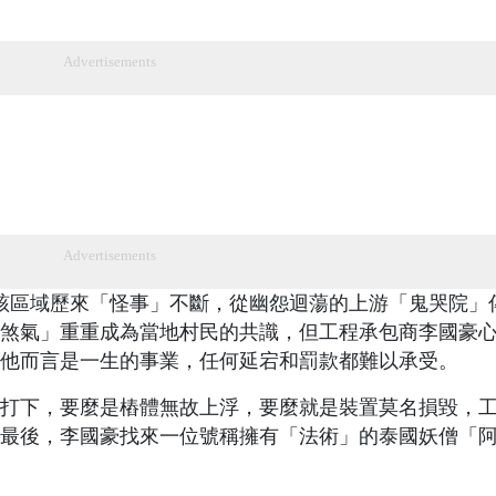
Advertisements
Advertisements
該區域歷來「怪事」不斷，從幽怨迴蕩的上游「鬼哭院」
煞氣」重重成為當地村民的共識，但工程承包商李國豪
他而言是一生的事業，任何延宕和罰款都難以承受。
打下，要麼是樁體無故上浮，要麼就是裝置莫名損毀，
最後，李國豪找來一位號稱擁有「法術」的泰國妖僧「