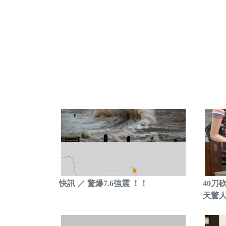
快訊 ／ 驚爆7.6強震 ！！
40刀
天驚