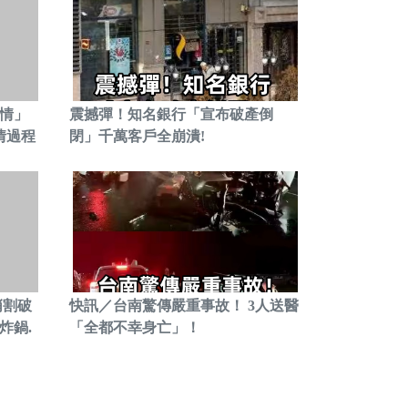
.情」
震撼彈！知名銀行「宣布破產倒
情過程
閉」千萬客戶全崩潰!
悄割破
快訊／台南驚傳嚴重事故！ 3人送醫
炸鍋.
「全都不幸身亡」！