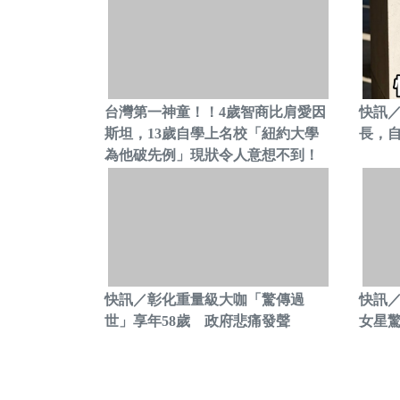
台灣第一神童！！4歲智商比肩愛因
快訊／
斯坦，13歲自學上名校「紐約大學
長，自
為他破先例」現狀令人意想不到！
快訊／彰化重量級大咖「驚傳過
快訊
世」享年58歲 政府悲痛發聲
女星