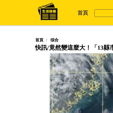
首頁
首頁
综合
快訊/竟然變這麼大！「13縣