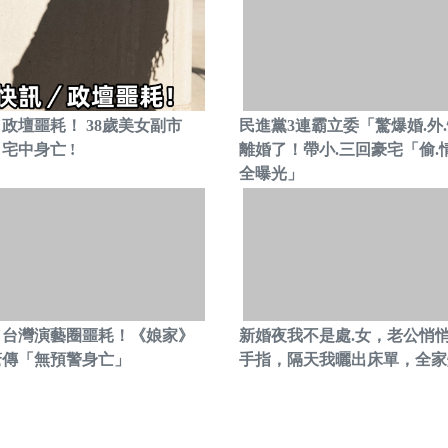
政壇噩耗！ 38歲美女副市
民進黨3連霸立委「驚爆婚.外
宅中身亡 !
離婚了！帶小.三回豪宅「偷.
全曝光」
／台灣演藝圈噩耗！《娘家》
新婚夜我不是處.女，老公悄
驚傳「無預警身亡」
手指，隔天我曬出床單，全家