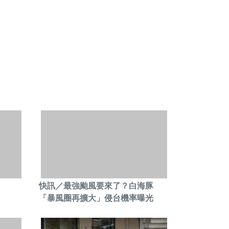
快訊／最強颱風要來了？白海豚
「暴風圈再擴大」侵台機率曝光