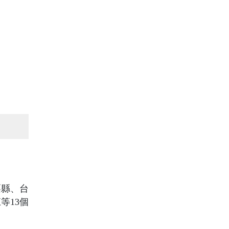
栗縣、台
等13個