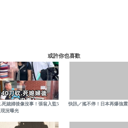
或許你也喜歡
砍.死媳婦後像沒事！張翁入監5
快訊／搖不停！日本再爆強震
人現況曝光