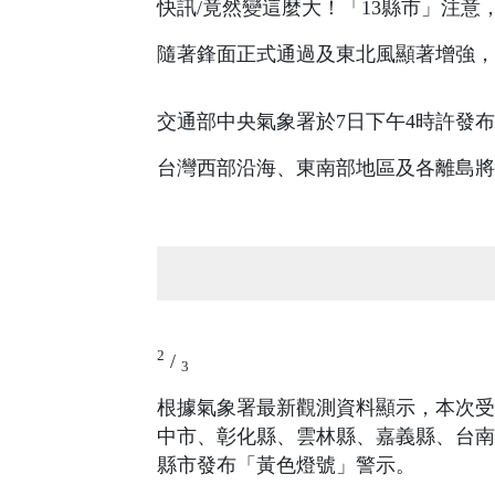
快訊/竟然變這麼大！「13縣市」注意
隨著鋒面正式通過及東北風顯著增強，
交通部中央氣象署於7日下午4時許發
台灣西部沿海、東南部地區及各離島將
2
/
3
根據氣象署最新觀測資料顯示，本次受
中市、彰化縣、雲林縣、嘉義縣、台南
縣市發布「黃色燈號」警示。