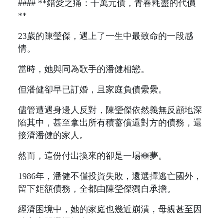
#### **錯愛之痛：千萬元債，青春耗盡的代價
**
23歲的陳瑩傑，遇上了一生中最致命的一段感
情。
當時，她與同為歌手的潘健相戀。
但潘健卻早已訂婚，且家庭負債纍纍。
儘管遭遇身邊人反對，陳瑩傑依然義無反顧地深
陷其中，甚至拿出所有積蓄償還對方的債務，還
接濟潘健的家人。
然而，這份付出換來的卻是一場噩夢。
1986年，潘健不僅投資失敗，還選擇逃亡國外，
留下鉅額債務，全都由陳瑩傑獨自承擔。
經濟困境中，她的家庭也幾近崩潰，母親甚至因