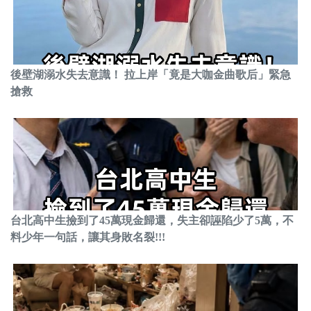
後壁湖溺水失去意識！ 拉上岸「竟是大咖金曲歌后」緊急
搶救
台北高中生撿到了45萬現金歸還，失主卻誣陷少了5萬，不
料少年一句話，讓其身敗名裂!!!