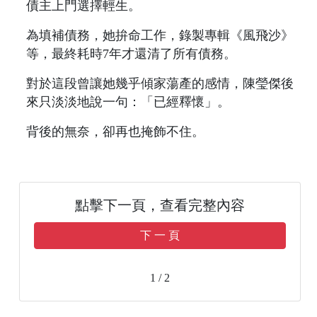
債主上門選擇輕生。
為填補債務，她拚命工作，錄製專輯《風飛沙》
等，最終耗時7年才還清了所有債務。
對於這段曾讓她幾乎傾家蕩產的感情，陳瑩傑後
來只淡淡地說一句：「已經釋懷」。
背後的無奈，卻再也掩飾不住。
點擊下一頁，查看完整內容
下 一 頁
1 / 2