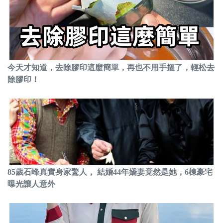
今天才知道，去除膠印這麼簡單，再也不用手摳了，輕松去
除膠印！
85歲石峰真實身家驚人， 結婚44年嬌妻竟然是她，6棟豪宅
曝光讓人意外