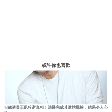
或許你也喜歡
43歲演員王凱猝逝真相！法醫完成其遺體屍檢，結果令人心