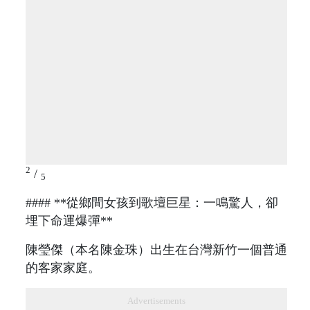
2
/
5
#### **從鄉間女孩到歌壇巨星：一鳴驚人，卻
埋下命運爆彈**
陳瑩傑（本名陳金珠）出生在台灣新竹一個普通
的客家家庭。
Advertisements