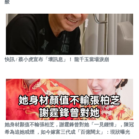
酸
快訊 / 蔡小虎宣布「壞訊息」！ 龍千玉當場淚崩
她身材顏值不輸張柏芝，謝霆鋒曾對她「一見鍾情」，陳冠
希為追她戒煙 ，如今嫁富三代成「百億闊太」：現狀曝光