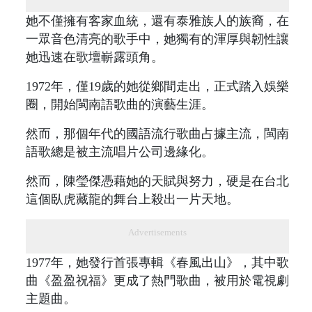
她不僅擁有客家血統，還有泰雅族人的族裔，在
一眾音色清亮的歌手中，她獨有的渾厚與韌性讓
她迅速在歌壇嶄露頭角。
1972年，僅19歲的她從鄉間走出，正式踏入娛樂
圈，開始閩南語歌曲的演藝生涯。
然而，那個年代的國語流行歌曲占據主流，閩南
語歌總是被主流唱片公司邊緣化。
然而，陳瑩傑憑藉她的天賦與努力，硬是在台北
這個臥虎藏龍的舞台上殺出一片天地。
Advertisements
1977年，她發行首張專輯《春風出山》，其中歌
曲《盈盈祝福》更成了熱門歌曲，被用於電視劇
主題曲。