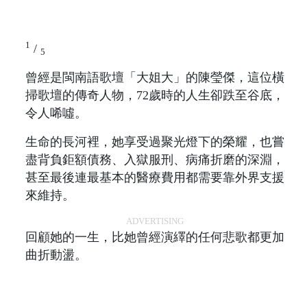
1
/
5
曾經是閩南語歌壇「大姐大」的陳瑩傑，這位橫
掃歌壇的傳奇人物，72歲時的人生卻跌至谷底，
令人唏噓。
生命的長河裡，她享受過聚光燈下的榮耀，也嘗
盡背負鉅額債務、入獄服刑、病痛折磨的深淵，
甚至最後連最基本的醫療費用都需要靠外界支援
來維持。
ADVERTISING
回顧她的一生，比她曾經演繹的任何悲歌都更加
曲折動盪。