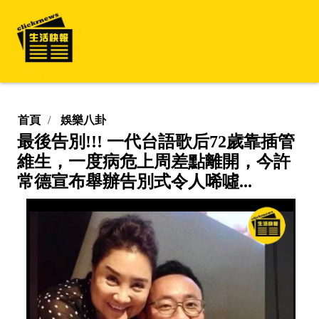
首頁
娛樂八卦
最後告別!!! 一代台語歌后72歲靠插管
維生，一度病危上周差點離開，今許
常德宣布舉辦告別式令人唏噓...