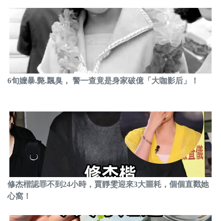
6旬嬤暴.斃.飄臭， 警一查竟是身家破億「大咖影后」！
修杰楷認罪不到24小時，賈靜雯迎來3大噩耗，個個直戳她
心窩！