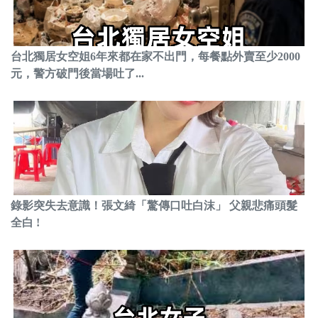
台北獨居女空姐6年來都在家不出門，每餐點外賣至少2000
元，警方破門後當場吐了...
錄影突失去意識！張文綺「驚傳口吐白沫」 父親悲痛頭髮
全白 !