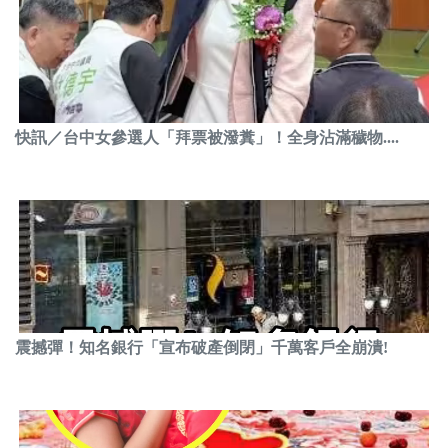
快訊／台中女參選人「拜票被潑糞」！全身沾滿穢物....
震撼彈！知名銀行「宣布破產倒閉」千萬客戶全崩潰!