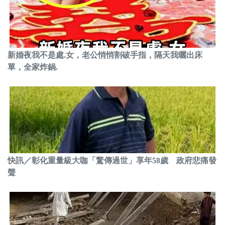
新婚夜我不是處.女，老公悄悄割破手指，隔天我曬出床
單，全家炸鍋.
快訊／彰化重量級大咖「驚傳過世」享年58歲 政府悲痛發
聲