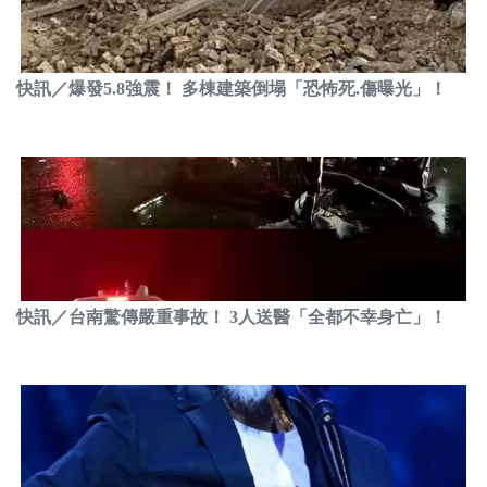
快訊／爆發5.8強震！ 多棟建築倒塌「恐怖死.傷曝光」！
快訊／台南驚傳嚴重事故！ 3人送醫「全都不幸身亡」！