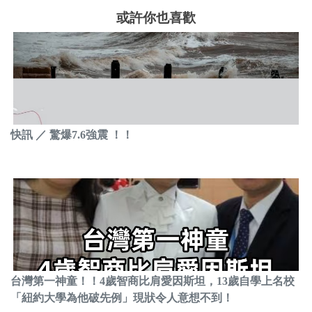
或許你也喜歡
快訊 ／ 驚爆7.6強震 ！！
台灣第一神童！！4歲智商比肩愛因斯坦，13歲自學上名校
「紐約大學為他破先例」現狀令人意想不到！