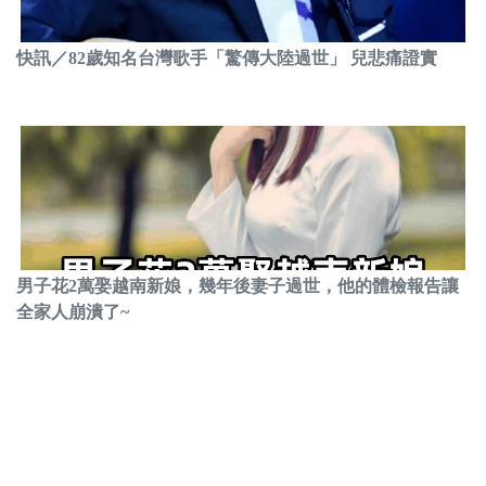
快訊／82歲知名台灣歌手「驚傳大陸過世」 兒悲痛證實
男子花2萬娶越南新娘，幾年後妻子過世，他的體檢報告讓
全家人崩潰了~