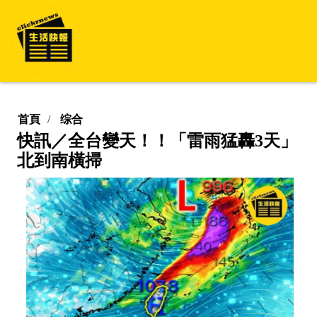
首頁
综合
快訊／全台變天！！「雷雨猛轟3天」
北到南橫掃