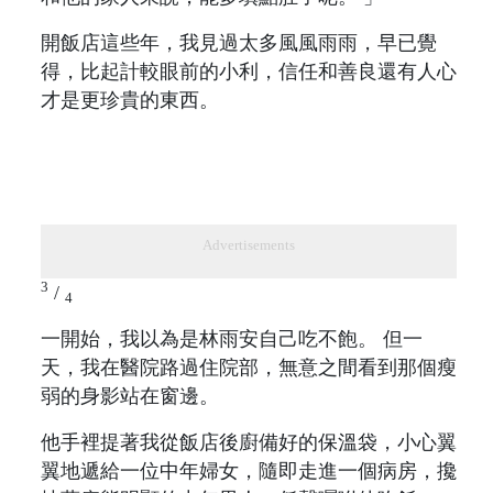
開飯店這些年，我見過太多風風雨雨，早已覺
得，比起計較眼前的小利，信任和善良還有人心
才是更珍貴的東西。
Advertisements
3
/
4
一開始，我以為是林雨安自己吃不飽。 但一
天，我在醫院路過住院部，無意之間看到那個瘦
弱的身影站在窗邊。
他手裡提著我從飯店後廚備好的保溫袋，小心翼
翼地遞給一位中年婦女，隨即走進一個病房，攙