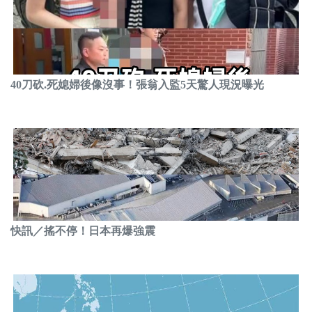
40刀砍.死媳婦後像沒事！張翁入監5天驚人現況曝光
快訊／搖不停！日本再爆強震