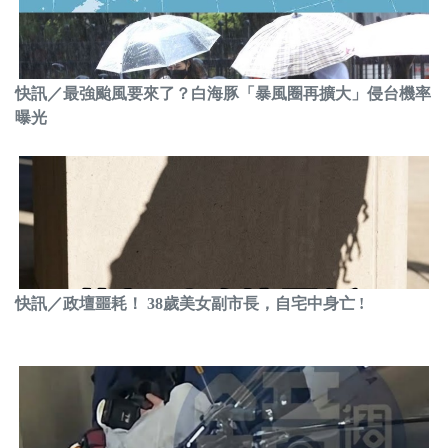
快訊／最強颱風要來了？白海豚「暴風圈再擴大」侵台機率
曝光
快訊／政壇噩耗！ 38歲美女副市長，自宅中身亡 !