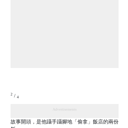
2
/
4
Advertisements
故事開頭，是他躡手躡腳地「偷拿」飯店的兩份