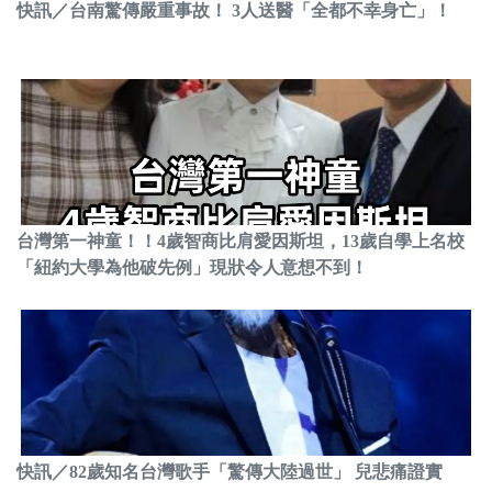
快訊／台南驚傳嚴重事故！ 3人送醫「全都不幸身亡」！
台灣第一神童！！4歲智商比肩愛因斯坦，13歲自學上名校
「紐約大學為他破先例」現狀令人意想不到！
快訊／82歲知名台灣歌手「驚傳大陸過世」 兒悲痛證實