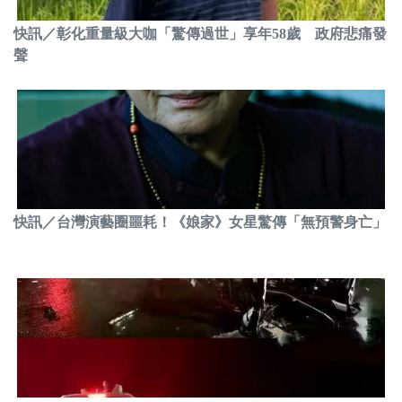
快訊／彰化重量級大咖「驚傳過世」享年58歲 政府悲痛發
聲
快訊／台灣演藝圈噩耗！《娘家》女星驚傳「無預警身亡」