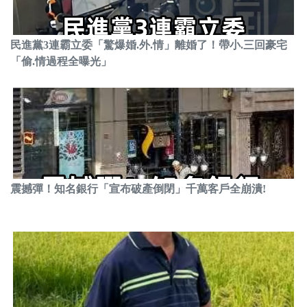
民進黨3連霸立委「驚爆婚.外.情」離婚了！帶小.三回豪宅
「偷.情過程全曝光」
震撼彈！知名銀行「宣布破產倒閉」千萬客戶全崩潰!