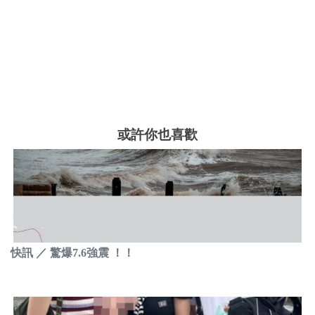
或許你也喜歡
快訊 ／ 驚爆7.6強震 ！！