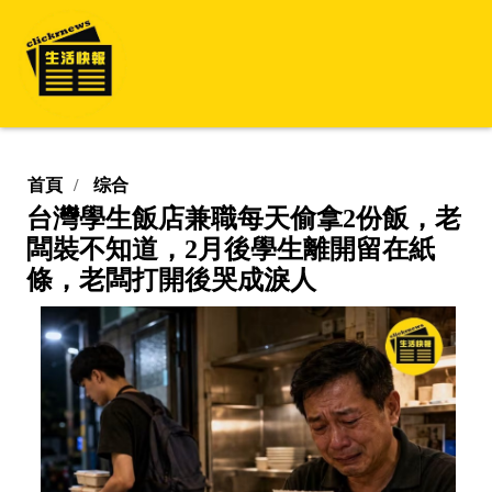
首頁
综合
台灣學生飯店兼職每天偷拿2份飯，老
闆裝不知道，2月後學生離開留在紙
條，老闆打開後哭成淚人