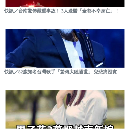
快訊／台南驚傳嚴重事故！ 3人送醫「全都不幸身亡」！
快訊／82歲知名台灣歌手「驚傳大陸過世」 兒悲痛證實