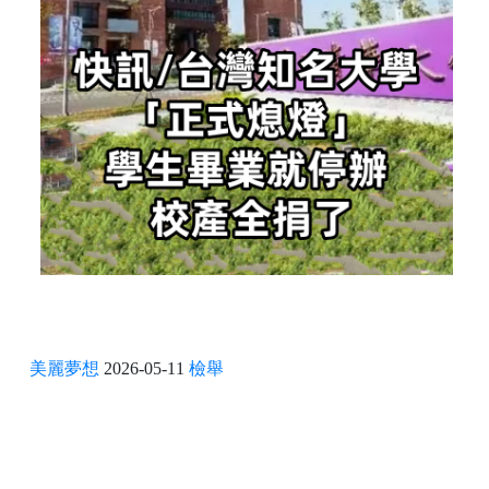
美麗夢想
2026-05-11
檢舉