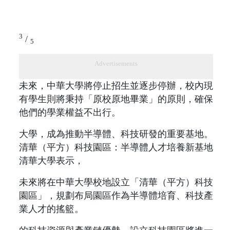
3
/
5
Advertisements
未來，中華大學將停止招生並逐步停辦，校內現
有學生則將秉持「原校原地畢業」的原則，確保
他們的學業權益不出行。
大學，成為推動半導體、科技研發的重要基地。
清華（平方）科技園區：半導體人才培養新基地
清華大學表示，
未來將在中華大學校地設立「清華（平方）科技
園區」，規劃布局園區作為半導體培育、科技產
業人才的搖籃。