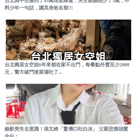
台北高中生撿到了45萬現金歸還，失主卻誣陷少了5萬，不
料少年一句話，讓其身敗名裂!!!
台北獨居女空姐6年來都在家不出門，每餐點外賣至少2000
元，警方破門後當場吐了...
錄影突失去意識！張文綺「驚傳口吐白沫」 父親悲痛頭髮
全白 !