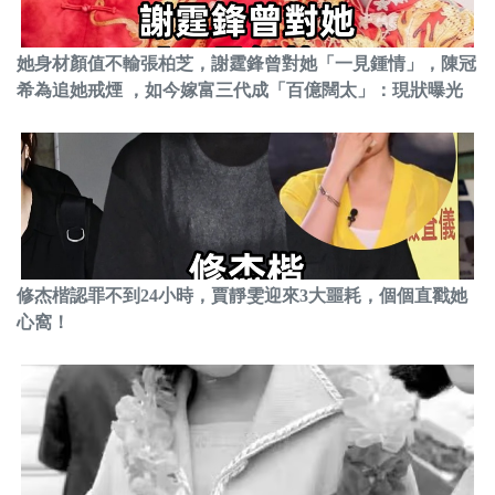
她身材顏值不輸張柏芝，謝霆鋒曾對她「一見鍾情」，陳冠
希為追她戒煙 ，如今嫁富三代成「百億闊太」：現狀曝光
修杰楷認罪不到24小時，賈靜雯迎來3大噩耗，個個直戳她
心窩！