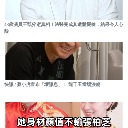
43歲演員王凱猝逝真相！法醫完成其遺體屍檢，結果令人心
酸
快訊 / 蔡小虎宣布「壞訊息」！ 龍千玉當場淚崩