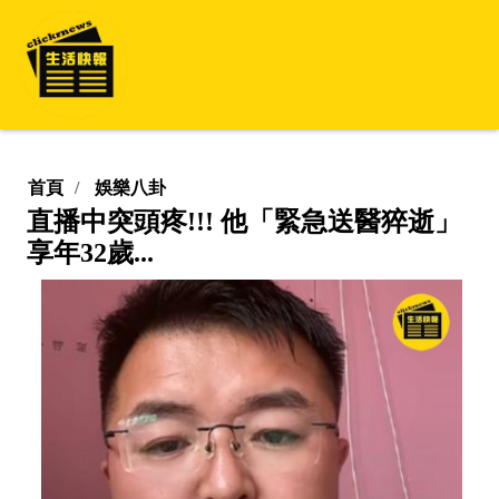
首頁
娛樂八卦
直播中突頭疼!!! 他「緊急送醫猝逝」
享年32歲...