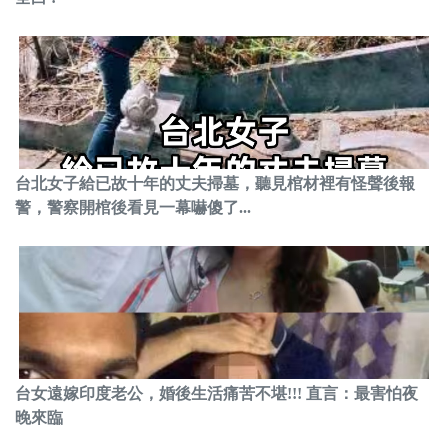
台北女子給已故十年的丈夫掃墓，聽見棺材裡有怪聲後報
警，警察開棺後看見一幕嚇傻了...
台女遠嫁印度老公，婚後生活痛苦不堪!!! 直言：最害怕夜
晚來臨