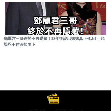
鄧麗君三哥終於不再隱藏！28年後說出妹妹真正死.因， 現
場忍不住淚如雨下