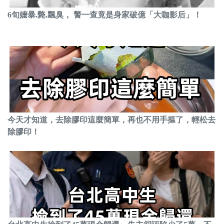
6旬嬤暴.斃.飄臭， 警一查竟是身家破億「大咖影后」！
今天才知道，去除膠印這麼簡單，再也不用手摳了，輕松去
除膠印！