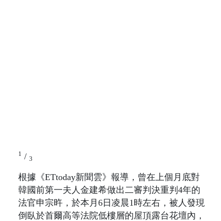
1
/
3
根據《ETtoday新聞雲》報導，曾在上個月底對
韓國前第一夫人金建希做出二審判決重判4年的
法官申宗旿，於本月6日凌晨1時左右，被人發現
倒臥於首爾高等法院低樓層的屋頂露台花壇內，