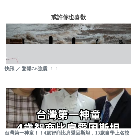
或許你也喜歡
快訊 ／ 驚爆7.6強震 ！！
台灣第一神童！！4歲智商比肩愛因斯坦，13歲自學上名校