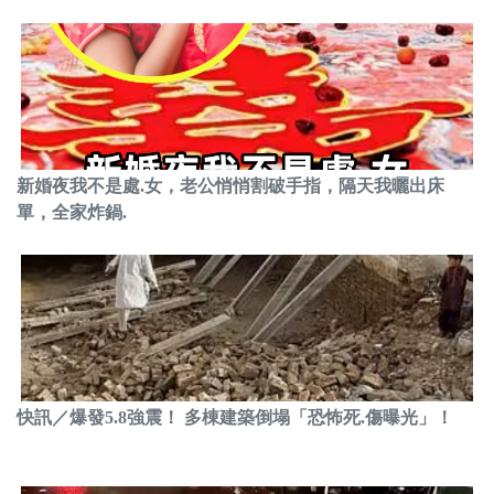
新婚夜我不是處.女，老公悄悄割破手指，隔天我曬出床
單，全家炸鍋.
快訊／爆發5.8強震！ 多棟建築倒塌「恐怖死.傷曝光」！