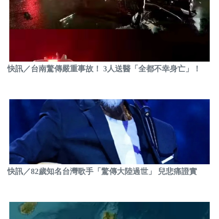
快訊／台南驚傳嚴重事故！ 3人送醫「全都不幸身亡」！
快訊／82歲知名台灣歌手「驚傳大陸過世」 兒悲痛證實