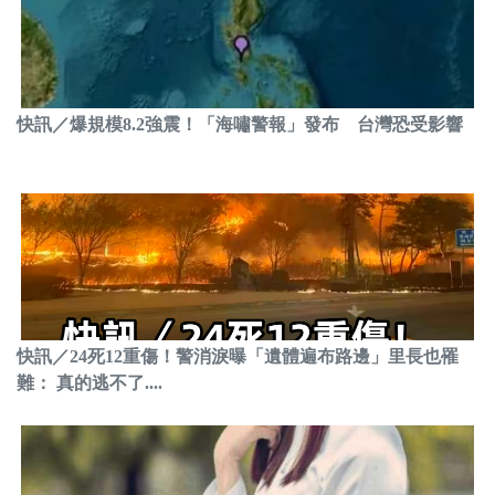
快訊／爆規模8.2強震！「海嘯警報」發布 台灣恐受影響
快訊／24死12重傷！警消淚曝「遺體遍布路邊」里長也罹
難： 真的逃不了....