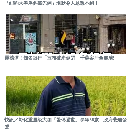
「紐約大學為他破先例」現狀令人意想不到！
震撼彈！知名銀行「宣布破產倒閉」千萬客戶全崩潰!
快訊／彰化重量級大咖「驚傳過世」享年58歲 政府悲痛發
聲