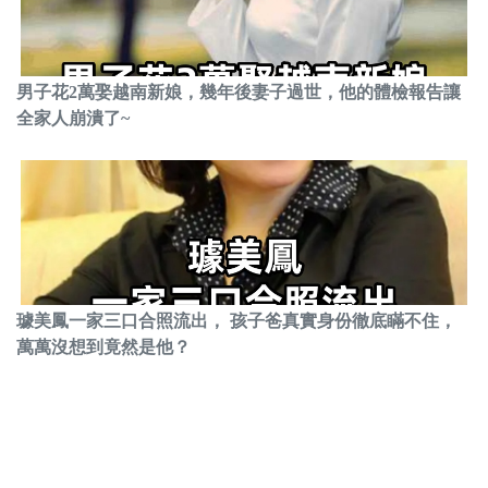
男子花2萬娶越南新娘，幾年後妻子過世，他的體檢報告讓
全家人崩潰了~
璩美鳳一家三口合照流出， 孩子爸真實身份徹底瞞不住，
萬萬沒想到竟然是他？