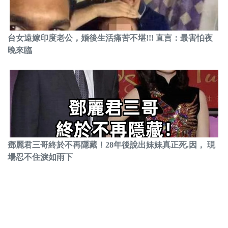
台女遠嫁印度老公，婚後生活痛苦不堪!!! 直言：最害怕夜
晚來臨
鄧麗君三哥終於不再隱藏！28年後說出妹妹真正死.因， 現
場忍不住淚如雨下