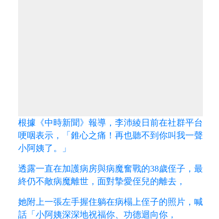
根據《中時新聞》報導，李沛綾日前在社群平台
哽咽表示，「錐心之痛！再也聽不到你叫我一聲
小阿姨了。」
透露一直在加護病房與病魔奮戰的38歲侄子，最
終仍不敵病魔離世，面對摯愛侄兒的離去，
她附上一張左手握住躺在病榻上侄子的照片，喊
話「小阿姨深深地祝福你、功德迴向你，