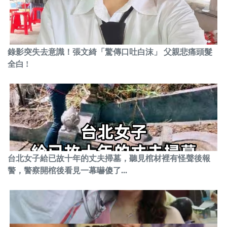
錄影突失去意識！張文綺「驚傳口吐白沫」 父親悲痛頭髮
全白 !
台北女子給已故十年的丈夫掃墓，聽見棺材裡有怪聲後報
警，警察開棺後看見一幕嚇傻了...