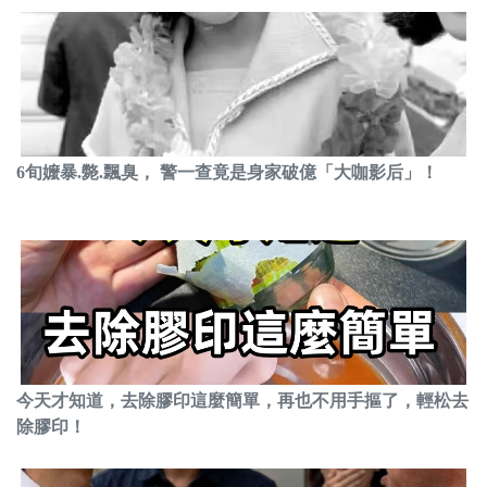
6旬嬤暴.斃.飄臭， 警一查竟是身家破億「大咖影后」！
今天才知道，去除膠印這麼簡單，再也不用手摳了，輕松去
除膠印！