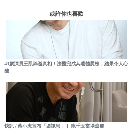
或許你也喜歡
43歲演員王凱猝逝真相！法醫完成其遺體屍檢，結果令人心
酸
快訊 / 蔡小虎宣布「壞訊息」！ 龍千玉當場淚崩