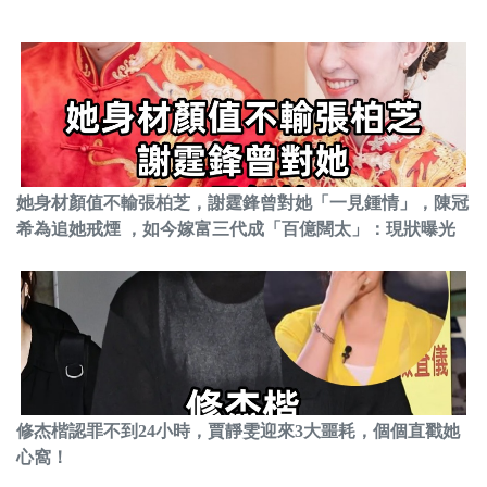
她身材顏值不輸張柏芝，謝霆鋒曾對她「一見鍾情」，陳冠
希為追她戒煙 ，如今嫁富三代成「百億闊太」：現狀曝光
修杰楷認罪不到24小時，賈靜雯迎來3大噩耗，個個直戳她
心窩！