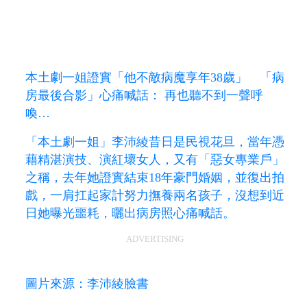
本土劇一姐證實「他不敵病魔享年38歲」 「病
房最後合影」心痛喊話： 再也聽不到一聲呼
喚…
「本土劇一姐」李沛綾昔日是民視花旦，當年憑
藉精湛演技、演紅壞女人，又有「惡女專業戶」
之稱，去年她證實結束18年豪門婚姻，並復出拍
戲，一肩扛起家計努力撫養兩名孩子，沒想到近
日她曝光噩耗，曬出病房照心痛喊話。
ADVERTISING
圖片來源：李沛綾臉書