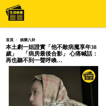
首頁
娛樂八卦
本土劇一姐證實「他不敵病魔享年38
歲」 「病房最後合影」 心痛喊話：
再也聽不到一聲呼喚…