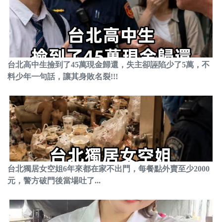
台北高中生撿到了45萬現金歸還，失主卻誣陷少了5萬，不
料少年一句話，讓其身敗名裂!!!
台北獨居女空姐6年來都在家不出門，每餐點外賣至少2000
元，警方破門後當場吐了...