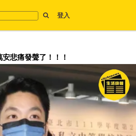
登入
蔣萬安悲痛發聲了！！！