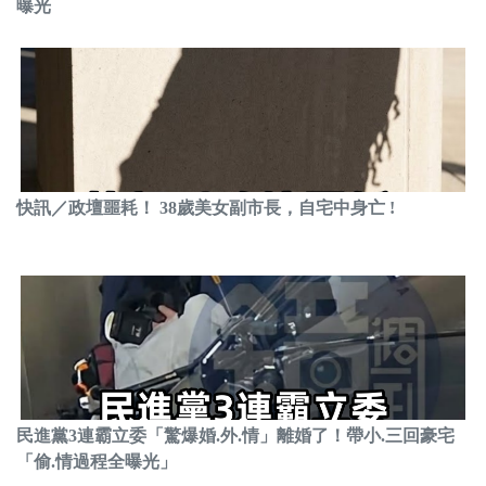
曝光
快訊／政壇噩耗！ 38歲美女副市長，自宅中身亡 !
民進黨3連霸立委「驚爆婚.外.情」離婚了！帶小.三回豪宅
「偷.情過程全曝光」