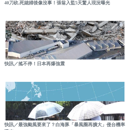
40刀砍.死媳婦後像沒事！張翁入監5天驚人現況曝光
快訊／搖不停！日本再爆強震
快訊／最強颱風要來了？白海豚「暴風圈再擴大」侵台機率