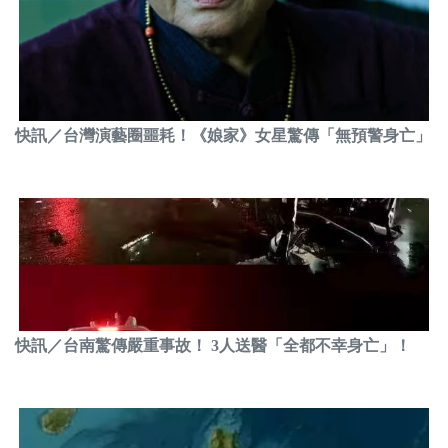
快訊／台灣演藝圈噩耗！《娘家》女星驚傳「無預警身亡」
快訊／台南驚傳嚴重事故！ 3人送醫「全都不幸身亡」！