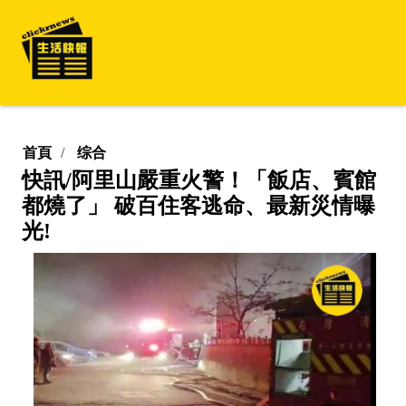
首頁
综合
快訊/阿里山嚴重火警！「飯店、賓館
都燒了」 破百住客逃命、最新災情曝
光!