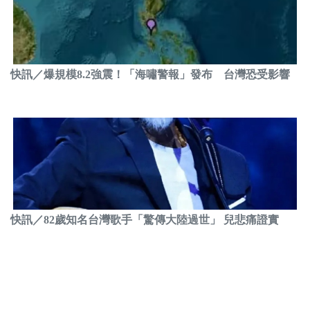
快訊／爆規模8.2強震！「海嘯警報」發布 台灣恐受影響
快訊／82歲知名台灣歌手「驚傳大陸過世」 兒悲痛證實