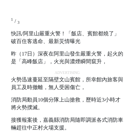
1
/
3
快訊/阿里山嚴重火警！「飯店、賓館都燒了」
破百住客逃命、最新災情曝光
昨（17日）深夜在阿里山發生嚴重火警，起火的
是「高峰飯店」，火光與濃煙瞬間竄升，
ADVERTISING
火勢迅速蔓延至隔壁文山賓館，所幸館內旅客與
員工及時撤離，無人受困傷亡，
消防局動員10個分隊上山搶救，歷時近3小時才
將火勢撲滅。
接獲報案後，嘉義縣消防局隨即調派各式消防車
輛趕往中正村火場支援。