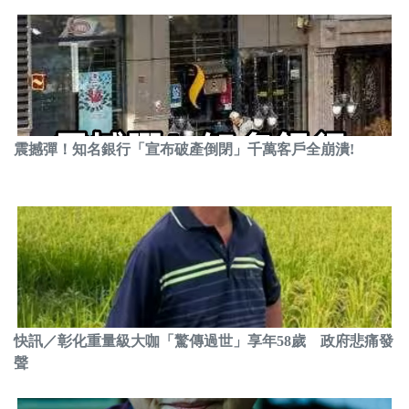
震撼彈！知名銀行「宣布破產倒閉」千萬客戶全崩潰!
快訊／彰化重量級大咖「驚傳過世」享年58歲 政府悲痛發
聲