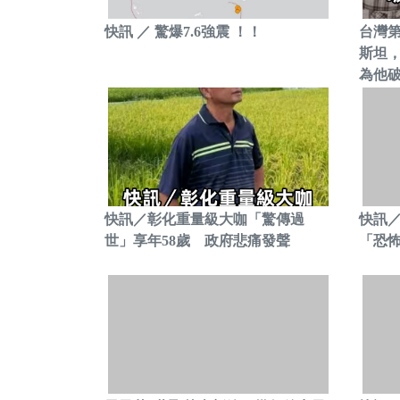
快訊 ／ 驚爆7.6強震 ！！
台灣
斯坦，
為他
快訊／彰化重量級大咖「驚傳過
快訊／
世」享年58歲 政府悲痛發聲
「恐怖