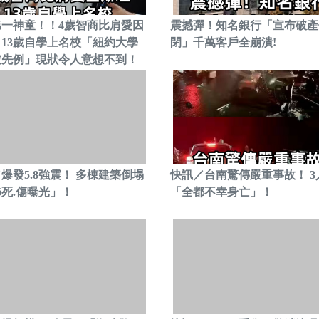
第一神童！！4歲智商比肩愛因
震撼彈！知名銀行「宣布破產
13歲自學上名校「紐約大學
閉」千萬客戶全崩潰!
破先例」現狀令人意想不到！
爆發5.8強震！ 多棟建築倒塌
快訊／台南驚傳嚴重事故！ 3
死.傷曝光」！
「全都不幸身亡」！