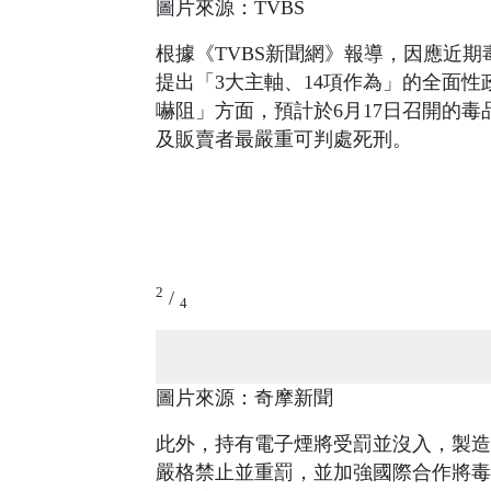
圖片來源：TVBS
根據《TVBS新聞網》報導，因應近
提出「3大主軸、14項作為」的全面
嚇阻」方面，預計於6月17日召開的
及販賣者最嚴重可判處死刑。
2
/
4
圖片來源：奇摩新聞
此外，持有電子煙將受罰並沒入，製造
嚴格禁止並重罰，並加強國際合作將毒