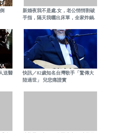
倒
新婚夜我不是處.女，老公悄悄割破
手指，隔天我曬出床單，全家炸鍋.
人送醫
快訊／82歲知名台灣歌手「驚傳大
陸過世」 兒悲痛證實