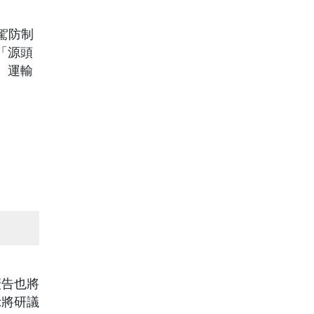
駕防制
「源頭
、運輸
廣告也將
示將研議