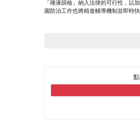
「唾液篩檢」納入法律的可行性，以加
園防治工作也將精進輔導機制並即時快
點