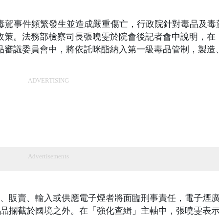
期毒駕事件頻繁發生並造成嚴重傷亡，行政院針對毒品及毒
性政策。法務部檢察司長張曉雯於院會後記者會中說明，在
毒品審議委員會中，將依託咪酯納入第一級毒品管制，製造
ADVERTISING
Advertisements
、販賣、輸入或供應電子煙者將面臨刑事責任，電子煙
品攔截於國境之外。在「強化查緝」主軸中，張曉雯表