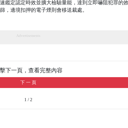
速鑑定認定時效並擴大檢驗量能，達到立即嚇阻犯罪的
篩，邊境扣押的電子煙則會移送裁處。
Advertisements
擊下一頁，查看完整內容
下 一 頁
1 / 2