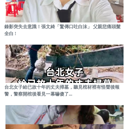
錄影突失去意識！張文綺「驚傳口吐白沫」 父親悲痛頭髮
全白 !
台北女子給已故十年的丈夫掃墓，聽見棺材裡有怪聲後報
警，警察開棺後看見一幕嚇傻了...