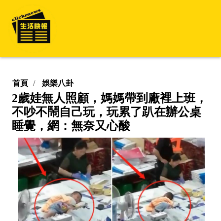
首頁
娛樂八卦
2歲娃無人照顧，媽媽帶到廠裡上班，
不吵不鬧自己玩，玩累了趴在辦公桌
睡覺，網：無奈又心酸