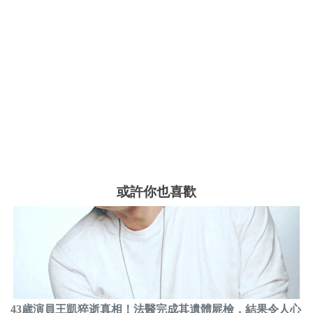
或許你也喜歡
43歲演員王凱猝逝真相！法醫完成其遺體屍檢，結果令人心