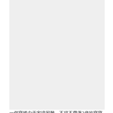
一個寶媽由于家境困難，不得不帶著2歲的寶寶