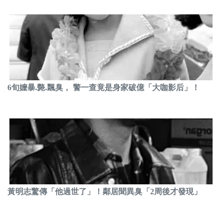
6旬嬤暴.斃.飄臭， 警一查竟是身家破億「大咖影后」！
黃明志驚傳「他過世了」！鄰居聞異臭「2周後才發現」