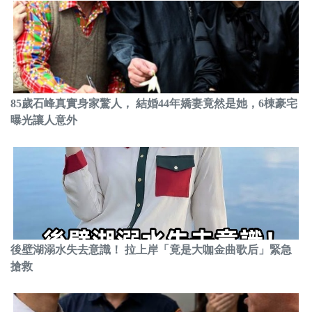
85歲石峰真實身家驚人， 結婚44年嬌妻竟然是她，6棟豪宅
曝光讓人意外
後壁湖溺水失去意識！ 拉上岸「竟是大咖金曲歌后」緊急
搶救