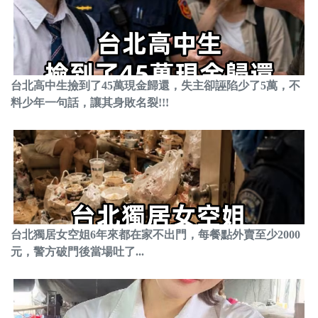
台北高中生撿到了45萬現金歸還，失主卻誣陷少了5萬，不
料少年一句話，讓其身敗名裂!!!
台北獨居女空姐6年來都在家不出門，每餐點外賣至少2000
元，警方破門後當場吐了...