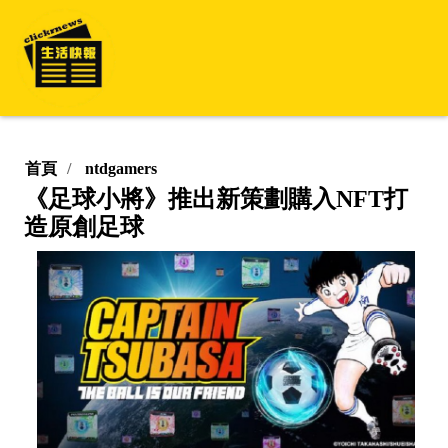
首頁
ntdgamers
《足球小將》推出新策劃購入NFT打
造原創足球