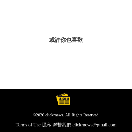
或許你也喜歡
©2026 clickrnews. All Rights Reserved.
Terms of Use
隱私
聯繫我們
clickrnews@gmail.com