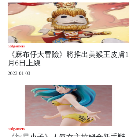
ntdgamers
《麻布仔大冒險》將推出美猴王皮膚1
月6日上線
2023-01-03
ntdgamers
《福星小子》人氣女主拉姆全新手辦