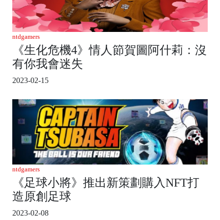
ntdgamers
《生化危機4》情人節賀圖阿什莉：沒
有你我會迷失
2023-02-15
ntdgamers
《足球小將》推出新策劃購入NFT打
造原創足球
2023-02-08