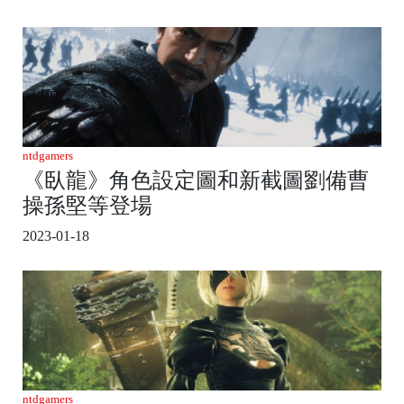
ntdgamers
《臥龍》角色設定圖和新截圖劉備曹
操孫堅等登場
2023-01-18
ntdgamers