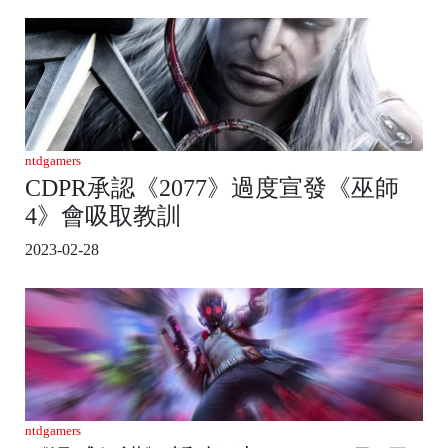
ntdgamers
CDPR承認《2077》過度宣發《巫師
4》會吸取教訓
2023-02-28
ntdgamers