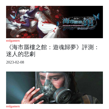
ntdgamers
《海市蜃樓之館：遊魂歸夢》評測：
迷人的悲劇
2023-02-08
ntdgamers