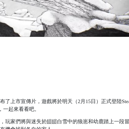
了上市宣傳片，遊戲將於明天（2月15日）正式登陸Ste
tch，一起來看看吧。
，玩家們將與迷失於皚皚白雪中的狼崽和幼鹿踏上一段