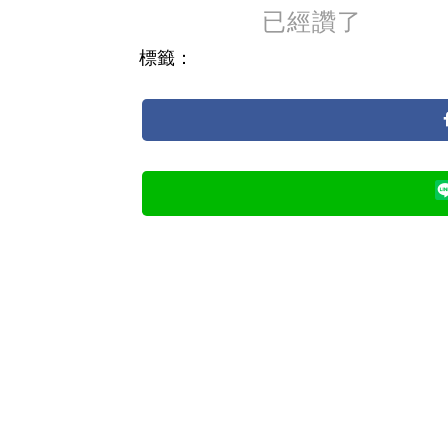
已經讚了
標籤：