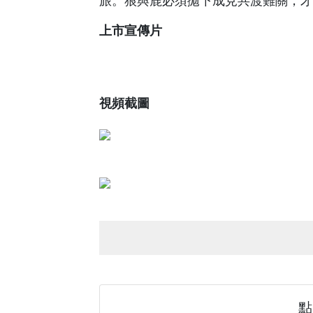
旅。狼與鹿必須拋下成見共渡難關，才
上市宣傳片
視頻截圖
點