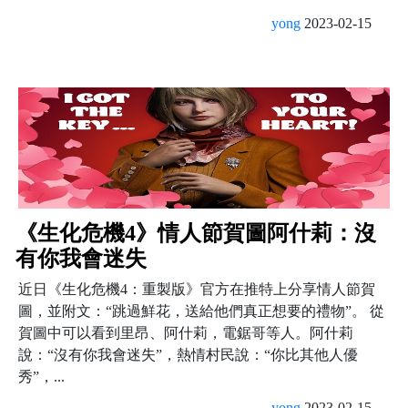
yong
2023-02-15
《生化危機4》情人節賀圖阿什莉：沒
有你我會迷失
近日《生化危機4：重製版》官方在推特上分享情人節賀
圖，並附文：“跳過鮮花，送給他們真正想要的禮物”。 從
賀圖中可以看到里昂、阿什莉，電鋸哥等人。阿什莉
說：“沒有你我會迷失”，熱情村民說：“你比其他人優
秀”，...
yong
2023-02-15