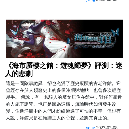
《海市蜃樓之館：遊魂歸夢》評測：迷
人的悲劇
這是一間陰森詭異，卻也充滿了歷史痕蹟的古老洋館。它
曾經存在於人類歷史上的多個時期與地點，也曾多次經歷
易手。 傳說，有一名駭人的魔女居住在館中，對任何靠近
的人施下詛咒。也正是因為這樣，無論時代如何發生改
變，住進洋館中的人們才紛紛遭遇了可怕的不幸。但也有
人說，洋館只是在傾聽主人的心聲，並將其真正的...
yong
2023-02-08