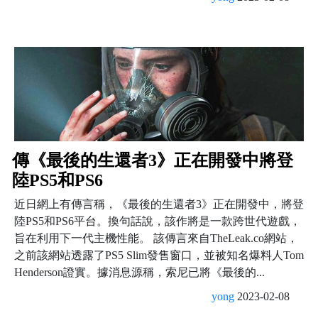
傳《最後的生還者3》正在開發中將登
陸PS5和PS6
近日網上有傳言稱，《最後的生還者3》正在開發中，將登
陸PS5和PS6平台。換句話說，該作將是一款跨世代遊戲，
旨在利用下一代主機性能。 該傳言來自TheLeak.co網站，
之前該網站透露了PS5 Slim發售窗口，並被知名爆料人Tom
Henderson證實。據消息源稱，索尼已將《最後的...
yong
2023-02-08