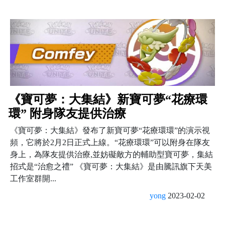
《寶可夢：大集結》新寶可夢“花療環
環” 附身隊友提供治療
《寶可夢：大集結》發布了新寶可夢“花療環環”的演示視
頻，它將於2月2日正式上線。“花療環環”可以附身在隊友
身上，為隊友提供治療,並妨礙敵方的輔助型寶可夢，集結
招式是“治愈之禮” 《寶可夢：大集結》是由騰訊旗下天美
工作室群開...
yong
2023-02-02